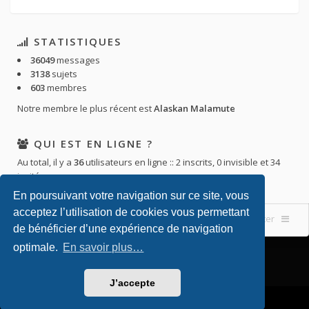
STATISTIQUES
36049
messages
3138
sujets
603
membres
Notre membre le plus récent est
Alaskan Malamute
QUI EST EN LIGNE ?
Au total, il y a
36
utilisateurs en ligne :: 2 inscrits, 0 invisible et 34
invités
En poursuivant votre navigation sur ce site, vous
acceptez l’utilisation de cookies vous permettant
Accueil du forum
Nous contacter
de bénéficier d’une expérience de navigation
optimale.
En savoir plus…
J’accepte
Powered by
phpBB
. Theming with
by
Eles Theme
.