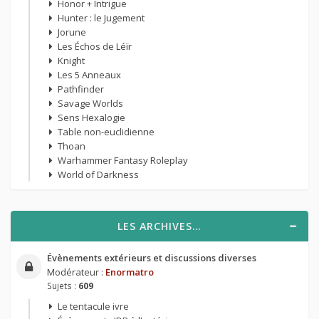
Honor + Intrigue
Hunter : le Jugement
Jorune
Les Échos de Léïr
Knight
Les 5 Anneaux
Pathfinder
Savage Worlds
Sens Hexalogie
Table non-euclidienne
Thoan
Warhammer Fantasy Roleplay
World of Darkness
LES ARCHIVES…
Évènements extérieurs et discussions diverses
Modérateur :
Enormatro
Sujets :
609
Le tentacule ivre