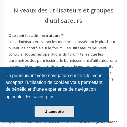
Niveaux des utilisateurs et groupes
d’utilisateurs
Que sont les administrateurs ?
Les administrateurs sont les membres possédant le plus haut
niveau de contrôle sur le forum. Ces utilisateurs peuvent
contrôler toutes les opérations du forum, telles que les
paramètres des permissions, le bannissement d’utilisateurs, la
création de groupes d’utilisateurs ou de modérateurs, etc. Ils
peuvent également être habilités à modérer l’ensemble des
En poursuivant votre navigation sur ce site, vous
forums. Tout ceci dépend de la configuration effectuée par le
acceptez l’utilisation de cookies vous permettant
fondateur du forum.
de bénéficier d’une expérience de navigation
Haut
optimale.
En savoir plus…
Que sont les modérateurs ?
J’accepte
Les modérateurs sont des utilisateurs individuels (ou des
groupes d’utilisateurs individuels) qui surveillent régulièrement