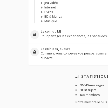
Jeu vidéo
Internet
Livres
BD & Manga
Musique
Le coin du MJ
Pour partager les expériences, les habitudes 
Le coin des joueurs
Comment vous concevez vos persos, comment 
survivre…
STATISTIQU
36049
messages
3138
sujets
603
membres
Notre membre le plus 