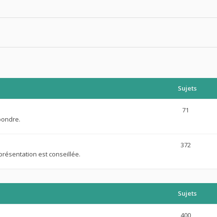
Sujets
71
pondre.
372
présentation est conseillée.
Sujets
400