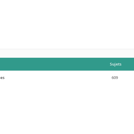
Sujets
ses
609