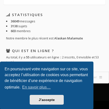
STATISTIQUES
36049
messages
3138
sujets
603
membres
Notre membre le plus récent est
Alaskan Malamute
QUI EST EN LIGNE ?
Au total, il y a
55
utilisateurs en ligne :: 2 inscrits, 0 invisible et 53
invités
En poursuivant votre navigation sur ce site, vous
acceptez l’utilisation de cookies vous permettant
Accueil du forum
Nous contacter
de bénéficier d’une expérience de navigation
optimale.
En savoir plus…
J’accepte
Powered by
phpBB
. Theming with
by
Eles Theme
.