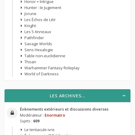
Honor + Intrigue
Hunter : le Jugement
Jorune
Les Échos de Léïr
Knight
Les 5 Anneaux
Pathfinder
Savage Worlds
Sens Hexalogie
Table non-euclidienne
Thoan
Warhammer Fantasy Roleplay
World of Darkness
LES ARCHIVES…
Évènements extérieurs et discussions diverses
Modérateur :
Enormatro
Sujets :
609
Le tentacule ivre