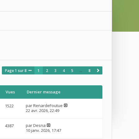
s
Page
1
sur
8
1
2
3
4
5
…
8
Vues
Dernier message
par
RenardeFoutue
1522
22 avr. 2026, 22:49
par
Desna
4387
10 janv. 2026, 17:47