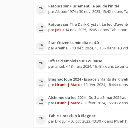
Retours sur Hurlement, le jeu de l'initié
par
Albator1974
» 30 nov. 2025, 15:42 » dans
Ta
Retours sur The Dark Crystal, Le Jeu d'avent
par
JML
» 14 nov. 2025, 15:05 » dans
Table non
Star Citizen Luminalia et 4.0
par
Areithel
» 13 déc. 2024, 13:16 » dans
Jeu vi
Offres d'emplois sur Toulouse
par
antek
» 18 mars 2024, 16:43 » dans
Le tent
Blagnac Joue 2024 - Espace Enfants de R'lye
par
Hrunh | Marc
» 10 févr. 2024, 18:44 » dan
Alchimie du Jeu 2024 - Du 3 au 5 mai 2024 a
par
Hrunh | Marc
» 03 févr. 2024, 15:28 » dan
Table Hors club à Blagnac
par
Drogur
» 05 oct. 2023, 13:30 » dans
R’lyeh h