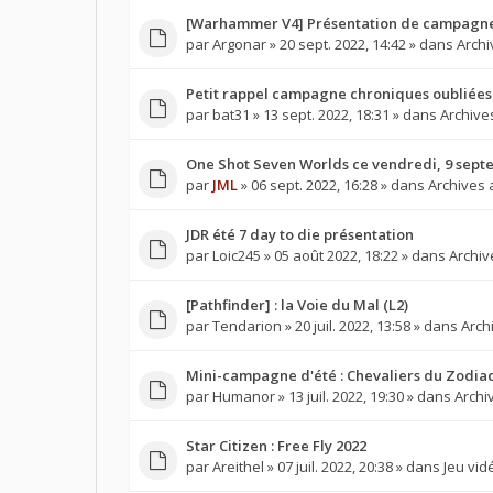
[Warhammer V4] Présentation de campagne 
par
Argonar
» 20 sept. 2022, 14:42 » dans
Arch
Petit rappel campagne chroniques oubliées
par
bat31
» 13 sept. 2022, 18:31 » dans
Archive
One Shot Seven Worlds ce vendredi, 9 sep
par
JML
» 06 sept. 2022, 16:28 » dans
Archives
JDR été 7 day to die présentation
par
Loic245
» 05 août 2022, 18:22 » dans
Archi
[Pathfinder] : la Voie du Mal (L2)
par
Tendarion
» 20 juil. 2022, 13:58 » dans
Arch
Mini-campagne d'été : Chevaliers du Zodia
par
Humanor
» 13 juil. 2022, 19:30 » dans
Archi
Star Citizen : Free Fly 2022
par
Areithel
» 07 juil. 2022, 20:38 » dans
Jeu vid