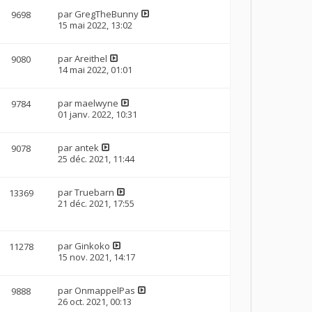
par
GregTheBunny
9698
15 mai 2022, 13:02
par
Areithel
9080
14 mai 2022, 01:01
par
maelwyne
9784
01 janv. 2022, 10:31
par
antek
9078
25 déc. 2021, 11:44
par
Truebarn
13369
21 déc. 2021, 17:55
par
Ginkoko
11278
15 nov. 2021, 14:17
par
OnmappelPas
9888
26 oct. 2021, 00:13