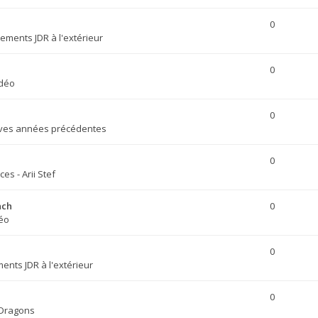
0
ements JDR à l'extérieur
0
idéo
0
ives années précédentes
0
ces - Arii Stef
nch
0
déo
0
nts JDR à l'extérieur
0
 Dragons