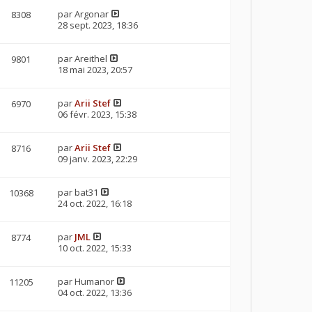
par
Argonar
8308
28 sept. 2023, 18:36
par
Areithel
9801
18 mai 2023, 20:57
par
Arii Stef
6970
06 févr. 2023, 15:38
par
Arii Stef
8716
09 janv. 2023, 22:29
par
bat31
10368
24 oct. 2022, 16:18
par
JML
8774
10 oct. 2022, 15:33
par
Humanor
11205
04 oct. 2022, 13:36