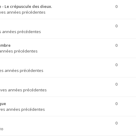
- Le crépuscule des dieux.
0
ives années précédentes
0
s années précédentes
tembre
0
 années précédentes
0
ves années précédentes
0
ives années précédentes
que
0
ves années précédentes
0
éo