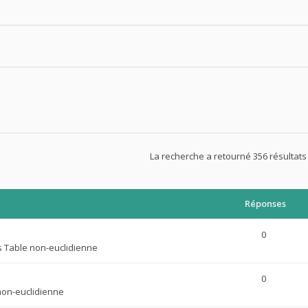
La recherche a retourné 356 résultat
Réponses
0
s
Table non-euclidienne
0
non-euclidienne