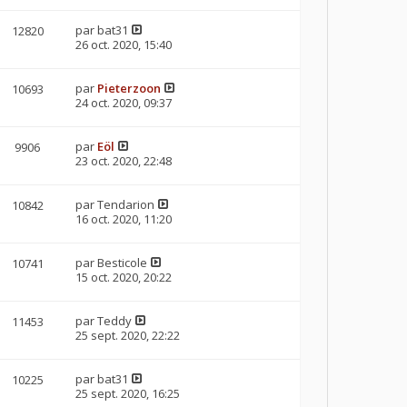
par
bat31
12820
26 oct. 2020, 15:40
par
Pieterzoon
10693
24 oct. 2020, 09:37
par
Eöl
9906
23 oct. 2020, 22:48
par
Tendarion
10842
16 oct. 2020, 11:20
par
Besticole
10741
15 oct. 2020, 20:22
par
Teddy
11453
25 sept. 2020, 22:22
par
bat31
10225
25 sept. 2020, 16:25