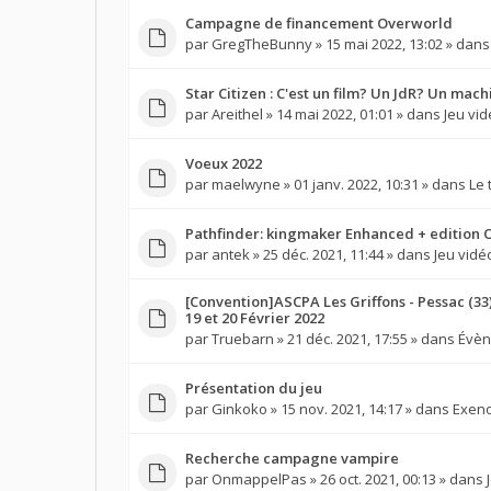
Campagne de financement Overworld
par
GregTheBunny
» 15 mai 2022, 13:02 » dan
Star Citizen : C'est un film? Un JdR? Un mac
par
Areithel
» 14 mai 2022, 01:01 » dans
Jeu vi
Voeux 2022
par
maelwyne
» 01 janv. 2022, 10:31 » dans
Le 
Pathfinder: kingmaker Enhanced + edition 
par
antek
» 25 déc. 2021, 11:44 » dans
Jeu vidé
[Convention]ASCPA Les Griffons - Pessac (33
19 et 20 Février 2022
par
Truebarn
» 21 déc. 2021, 17:55 » dans
Évèn
Présentation du jeu
par
Ginkoko
» 15 nov. 2021, 14:17 » dans
Exen
Recherche campagne vampire
par
OnmappelPas
» 26 oct. 2021, 00:13 » dans