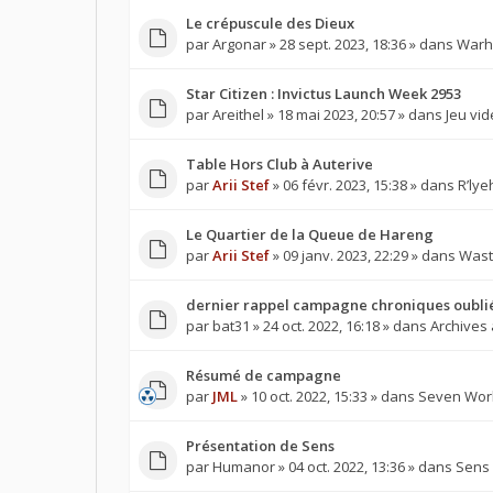
Le crépuscule des Dieux
par
Argonar
» 28 sept. 2023, 18:36 » dans
Warh
Star Citizen : Invictus Launch Week 2953
par
Areithel
» 18 mai 2023, 20:57 » dans
Jeu vi
Table Hors Club à Auterive
par
Arii Stef
» 06 févr. 2023, 15:38 » dans
R’lye
Le Quartier de la Queue de Hareng
par
Arii Stef
» 09 janv. 2023, 22:29 » dans
Wast
dernier rappel campagne chroniques oubli
par
bat31
» 24 oct. 2022, 16:18 » dans
Archives
Résumé de campagne
par
JML
» 10 oct. 2022, 15:33 » dans
Seven Wor
Présentation de Sens
par
Humanor
» 04 oct. 2022, 13:36 » dans
Sens 