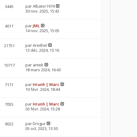
par
Albator1974
3445
30 nov. 2025, 15:42
par
JML
4011
14 nov. 2025, 15:05
par
Areithel
21751
13 déc. 2024, 13:16
par
antek
10717
18 mars 2024, 16:43
par
Hrunh | Marc
7171
10 févr. 2024, 18:44
par
Hrunh | Marc
7055
03 févr. 2024, 15:28
par
Drogur
9022
05 oct. 2023, 13:30