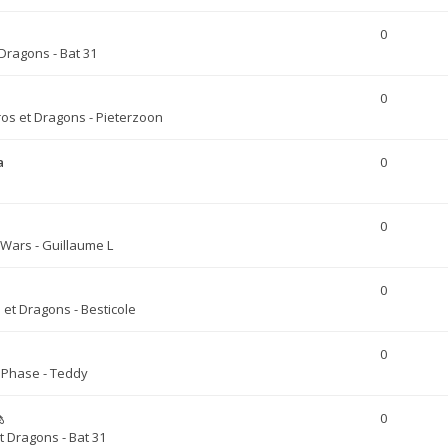
0
Dragons - Bat 31
0
os et Dragons - Pieterzoon
a
0
0
 Wars - Guillaume L
0
 et Dragons - Besticole
0
 Phase - Teddy
0
t Dragons - Bat 31