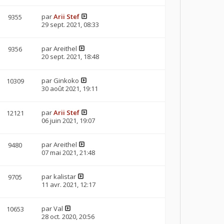
par
Arii Stef
9355
29 sept. 2021, 08:33
par
Areithel
9356
20 sept. 2021, 18:48
par
Ginkoko
10309
30 août 2021, 19:11
par
Arii Stef
12121
06 juin 2021, 19:07
par
Areithel
9480
07 mai 2021, 21:48
par
kalistar
9705
11 avr. 2021, 12:17
par
Val
10653
28 oct. 2020, 20:56