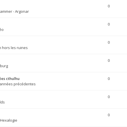
0
ammer - Argonar
0
déo
0
h hors les ruines
0
burg
ées cthulhu
0
 années précédentes
0
lds
0
Hexalogie