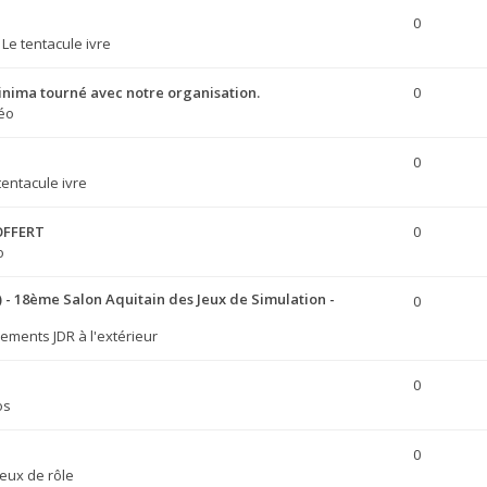
0
s
Le tentacule ivre
hinima tourné avec notre organisation.
0
déo
0
tentacule ivre
OFFERT
0
o
) - 18ème Salon Aquitain des Jeux de Simulation -
0
ements JDR à l'extérieur
0
os
0
Jeux de rôle