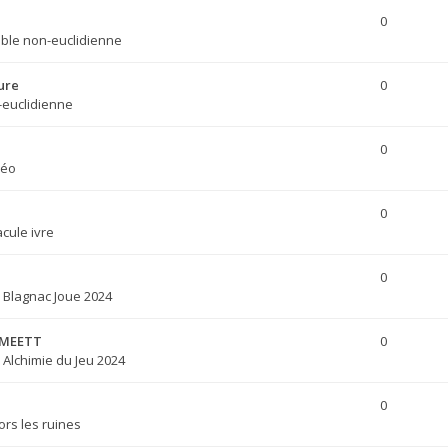
0
ble non-euclidienne
ure
0
-euclidienne
0
déo
0
acule ivre
h
0
s
Blagnac Joue 2024
u MEETT
0
s
Alchimie du Jeu 2024
0
ors les ruines