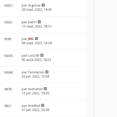
par
Argonar
10057
20 sept. 2022, 14:42
par
bat31
10001
13 sept. 2022, 18:31
par
JML
9585
06 sept. 2022, 16:28
par
Loic245
10030
05 août 2022, 18:22
par
Tendarion
10048
20 juil. 2022, 13:58
par
Humanor
9878
13 juil. 2022, 19:30
par
Areithel
9821
07 juil. 2022, 20:38