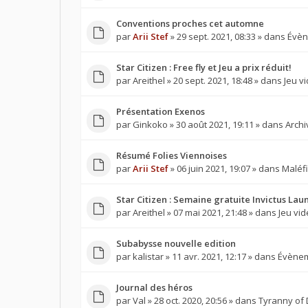
Conventions proches cet automne
par
Arii Stef
» 29 sept. 2021, 08:33 » dans
Évèn
Star Citizen : Free fly et Jeu a prix réduit!
par
Areithel
» 20 sept. 2021, 18:48 » dans
Jeu v
Présentation Exenos
par
Ginkoko
» 30 août 2021, 19:11 » dans
Arch
Résumé Folies Viennoises
par
Arii Stef
» 06 juin 2021, 19:07 » dans
Maléfi
Star Citizen : Semaine gratuite Invictus Lau
par
Areithel
» 07 mai 2021, 21:48 » dans
Jeu vi
Subabysse nouvelle edition
par
kalistar
» 11 avr. 2021, 12:17 » dans
Évèneme
Journal des héros
par
Val
» 28 oct. 2020, 20:56 » dans
Tyranny of