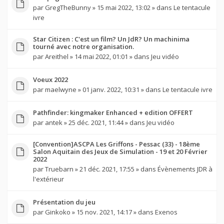
par
GregTheBunny
» 15 mai 2022, 13:02 » dans
Le tentacule
ivre
Star Citizen : C'est un film? Un JdR? Un machinima
tourné avec notre organisation.
par
Areithel
» 14 mai 2022, 01:01 » dans
Jeu vidéo
Voeux 2022
par
maelwyne
» 01 janv. 2022, 10:31 » dans
Le tentacule ivre
Pathfinder: kingmaker Enhanced + edition OFFERT
par
antek
» 25 déc. 2021, 11:44 » dans
Jeu vidéo
[Convention]ASCPA Les Griffons - Pessac (33) - 18ème
Salon Aquitain des Jeux de Simulation - 19 et 20 Février
2022
par
Truebarn
» 21 déc. 2021, 17:55 » dans
Évènements JDR à
l'extérieur
Présentation du jeu
par
Ginkoko
» 15 nov. 2021, 14:17 » dans
Exenos