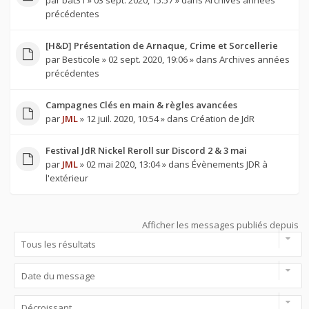
par
bat31
» 03 sept. 2020, 15:57 » dans
Archives années
précédentes
[H&D] Présentation de Arnaque, Crime et Sorcellerie
par
Besticole
» 02 sept. 2020, 19:06 » dans
Archives années
précédentes
Campagnes Clés en main & règles avancées
par
JML
» 12 juil. 2020, 10:54 » dans
Création de JdR
Festival JdR Nickel Reroll sur Discord 2 & 3 mai
par
JML
» 02 mai 2020, 13:04 » dans
Évènements JDR à
l'extérieur
Afficher les messages publiés depuis