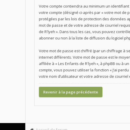
Votre compte contiendra au minimum un identifiant 
votre compte (désigné ci-après par « votre mot de p
protégées par les lois de protection des données ap
mot de passe et de votre adresse de courriel requis p
de R'lyeh ». Dans tous les cas, vous pouvez contrô
abonner ou non à la liste de diffusion du logiciel 
Votre mot de passe est chiffré (par un chiffrage à s
internet différents. Votre mot de passe est le moye
affiliée à « Les Enfants de R'lyeh », à phpBB ou à 
compte, vous pouvez utiliser la fonction « J’ai per
votre nom d’utilisateur et votre adresse de courrie
Revenir à la page précédente
Accueil du forum