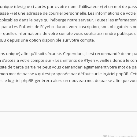
unique (désigné ci-après par « votre nom d’utilisateur ») et un mot de p
asse ») et une adresse de courriel personnelle. Les informations de votre 
plicables dans le pays qui héberge notre serveur. Toutes les informations
ar « Les Enfants de R'lyeh » durant votre inscription, sont obligatoires ou 
ler quelles informations de votre compte vous souhaitez rendre publiques
phpBB depuis une option disponible sur votre compte.
ens unique) afin qu’il soit sécurisé. Cependant, il est recommandé de ne p
n d’accès à votre compte sur « Les Enfants de R'lyeh », veillez donc à le
un site de tierce partie ne peut vous demander légitimement votre mot de p
du mon mot de passe » qui est proposée par défaut sur le logiciel phpBB. C
l et le logiciel phpBB générera alors un nouveau mot de passe afin que vou
Nous contacter