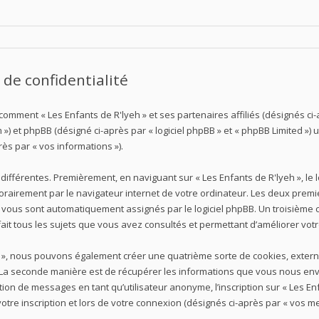
 de confidentialité
 comment « Les Enfants de R'lyeh » et ses partenaires affiliés (désignés ci-a
 ») et phpBB (désigné ci-après par « logiciel phpBB » et « phpBB Limited ») u
rès par « vos informations »).
différentes. Premièrement, en naviguant sur « Les Enfants de R'lyeh », le
porairement par le navigateur internet de votre ordinateur. Les deux premi
i vous sont automatiquement assignés par le logiciel phpBB. Un troisième c
fait tous les sujets que vous avez consultés et permettant d’améliorer votre
eh », nous pouvons également créer une quatrième sorte de cookies, exter
 La seconde manière est de récupérer les informations que vous nous env
ion de messages en tant qu’utilisateur anonyme, l’inscription sur « Les Enf
tre inscription et lors de votre connexion (désignés ci-après par « vos m