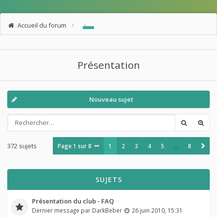
Accueil du forum
Présentation
Nouveau sujet
372 sujets
Page
1
sur
8
1
2
3
4
5
…
8
SUJETS
Présentation du club - FAQ
Dernier message par
DarkBeber
26 juin 2010, 15:31