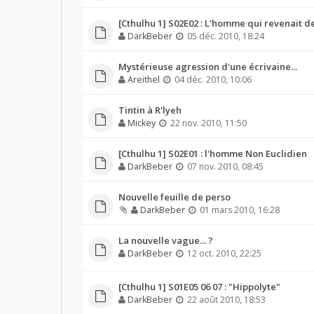
[Cthulhu 1] S02E02 : L'homme qui revenait de 
DarkBeber
05 déc. 2010, 18:24
Mystérieuse agression d'une écrivaine...
Areithel
04 déc. 2010, 10:06
Tintin à R'lyeh
Mickey
22 nov. 2010, 11:50
[Cthulhu 1] S02E01 : l'homme Non Euclidien
DarkBeber
07 nov. 2010, 08:45
Nouvelle feuille de perso
DarkBeber
01 mars 2010, 16:28
La nouvelle vague... ?
DarkBeber
12 oct. 2010, 22:25
[Cthulhu 1] S01E05 06 07 : "Hippolyte"
DarkBeber
22 août 2010, 18:53