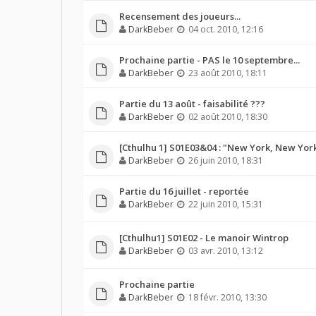
Recensement des joueurs...
DarkBeber
04 oct. 2010, 12:16
Prochaine partie - PAS le 10 septembre...
DarkBeber
23 août 2010, 18:11
Partie du 13 août - faisabilité ???
DarkBeber
02 août 2010, 18:30
[Cthulhu 1] S01E03&04 : "New York, New Yor
DarkBeber
26 juin 2010, 18:31
Partie du 16 juillet - reportée
DarkBeber
22 juin 2010, 15:31
[Cthulhu1] S01E02 - Le manoir Wintrop
DarkBeber
03 avr. 2010, 13:12
Prochaine partie
DarkBeber
18 févr. 2010, 13:30