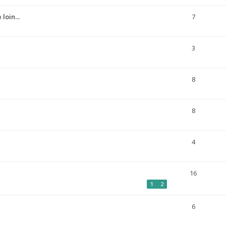
loin...
7
3
8
8
4
16
1
2
6