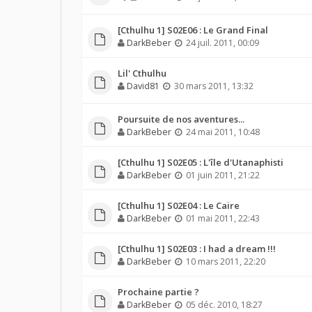
[Cthulhu 1] S02E06 : Le Grand Final
DarkBeber
24 juil. 2011, 00:09
Lil' Cthulhu
David81
30 mars 2011, 13:32
Poursuite de nos aventures...
DarkBeber
24 mai 2011, 10:48
[Cthulhu 1] S02E05 : L'île d'Utanaphisti
DarkBeber
01 juin 2011, 21:22
[Cthulhu 1] S02E04 : Le Caire
DarkBeber
01 mai 2011, 22:43
[Cthulhu 1] S02E03 : I had a dream !!!
DarkBeber
10 mars 2011, 22:20
Prochaine partie ?
DarkBeber
05 déc. 2010, 18:27