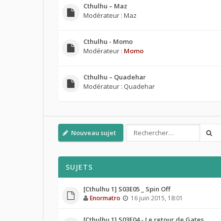
Cthulhu – Maz
Modérateur :
Maz
Cthulhu - Momo
Modérateur :
Momo
Cthulhu – Quadehar
Modérateur :
Quadehar
Nouveau sujet
SUJETS
[Cthulhu 1] S03E05 _ Spin Off
Enormatro
16 juin 2015, 18:01
[Cthulhu 1] S03E04 - Le retour de Gates