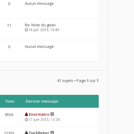
Aucun message
0
Re: Note du gitan
11
14 juil. 2019, 19:45
Aucun message
0
41 sujets • Page
1
sur
1
Vues
Dernier message
Enormatro
9556
17 juin 2015, 13:26
DarkBeber
12355