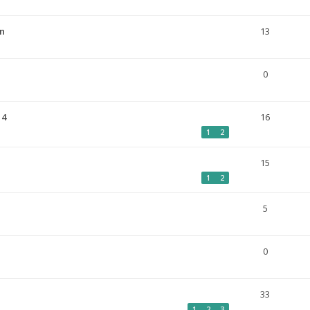
on
13
0
14
16
1
2
15
1
2
5
0
33
1
2
3