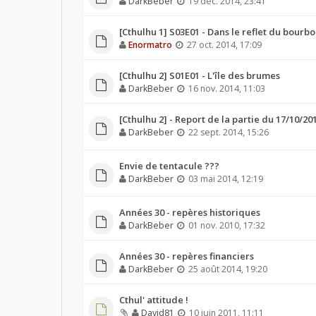
DarkBeber
19 déc. 2014, 23:41
[Cthulhu 1] S03E01 - Dans le reflet du bourb
Enormatro
27 oct. 2014, 17:09
[Cthulhu 2] S01E01 - L'île des brumes
DarkBeber
16 nov. 2014, 11:03
[Cthulhu 2] - Report de la partie du 17/10/20
DarkBeber
22 sept. 2014, 15:26
Envie de tentacule ???
DarkBeber
03 mai 2014, 12:19
Années 30 - repères historiques
DarkBeber
01 nov. 2010, 17:32
Années 30 - repères financiers
DarkBeber
25 août 2014, 19:20
Cthul' attitude !
David81
10 juin 2011, 11:11