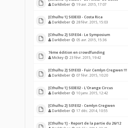
DarkBeber
19 avr. 2015, 17:07
[Cthulhu 1] S03E03 - Costa Rica
DarkBeber
28 févr. 2015, 15:03
[Cthulhu 2] S01E04 - Le Symposium
DarkBeber
05 avr. 2015, 15:36
7ème édition en crowdfunding
Mickey
23 févr. 2015, 19:42
[Cthulhu 2] S01E03 - Fuir Cemlyn Cregwen !!!
DarkBeber
07 févr. 2015, 10:20
[Cthulhu 1] S03E02 - L'Orange Circus
DarkBeber
10 janv. 2015, 12:42
[Cthulhu 2] S01E02 - Cemlyn Cregwen
DarkBeber
17 déc. 2014, 10:55
[Cthulhu 1] - Report de la partie du 26/12