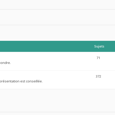
Sujets
71
pondre.
372
présentation est conseillée.