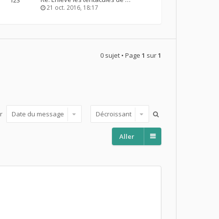
21 oct. 2016, 18:17
0 sujet • Page
1
sur
1
ar
Aller