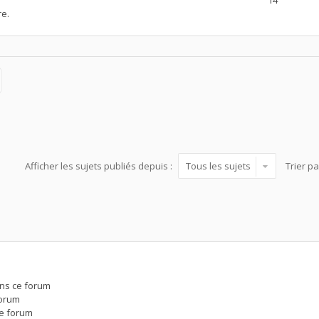
re.
Afficher les sujets publiés depuis :
Trier p
ns ce forum
forum
e forum