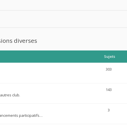
ions diverses
Sujets
303
143
autres club.
3
nancements participatifs…