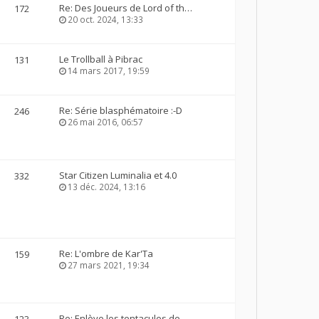
Re: Des Joueurs de Lord of th…
172
20 oct. 2024, 13:33
Le Trollball à Pibrac
131
14 mars 2017, 19:59
Re: Série blasphématoire :-D
246
26 mai 2016, 06:57
Star Citizen Luminalia et 4.0
332
13 déc. 2024, 13:16
Re: L'ombre de Kar'Ta
159
27 mars 2021, 19:34
Re: Enlève les tentacules de …
123