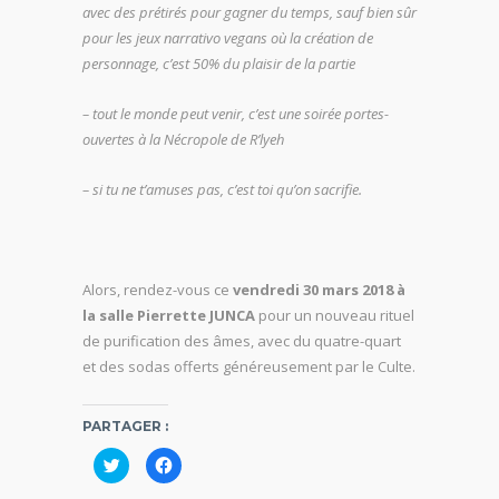
avec des prétirés pour gagner du temps, sauf bien sûr
pour les jeux narrativo vegans où la création de
personnage, c’est 50% du plaisir de la partie
– tout le monde peut venir, c’est une soirée portes-
ouvertes à la Nécropole de R’lyeh
– si tu ne t’amuses pas, c’est toi qu’on sacrifie.
Alors, rendez-vous ce
vendredi 30 mars 2018 à
la salle Pierrette
JUNCA
pour un nouveau rituel
de purification des âmes, avec du quatre-quart
et des sodas offerts généreusement par le Culte.
PARTAGER :
C
C
l
l
i
i