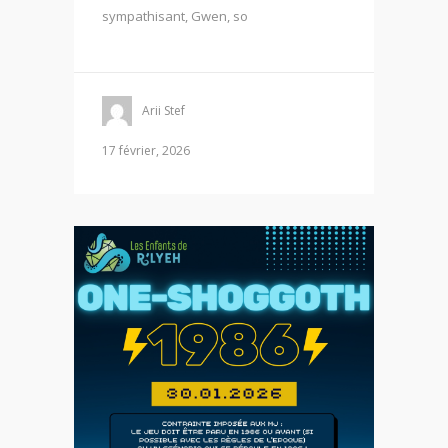
sympathisant, Gwen, so
Arii Stef
17 février, 2026