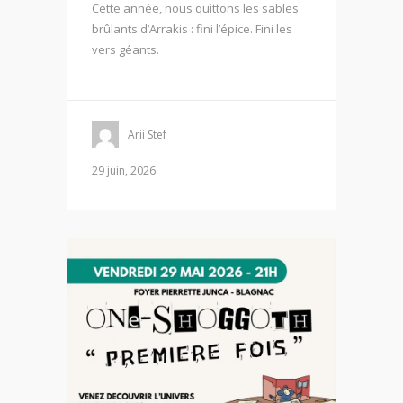
Cette année, nous quittons les sables
brûlants d’Arrakis : fini l’épice. Fini les
vers géants.
Arii Stef
29 juin, 2026