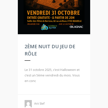
2ÈME NUIT DU JEU DE
RÔLE
Le 31 octobre 2025, c’est Halloween et
c’est un 5ème vendredi du mois. Vous
en conc
Arii Stef