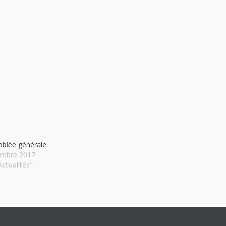
mblée générale
embre 2017
ctualités"