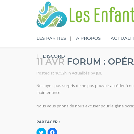
LES PARTIES
A PROPOS
ACTUALI
DISCORD
11 AVR
FORUM : OPÉR
Posted at 16:52h
in
Actualités
by
JML
Ne soyez pas surpris de ne pas pouvoir accéder à not
maintenance.
Nous vous prions de nous excuser pour la gêne occa
PARTAGER :
C
C