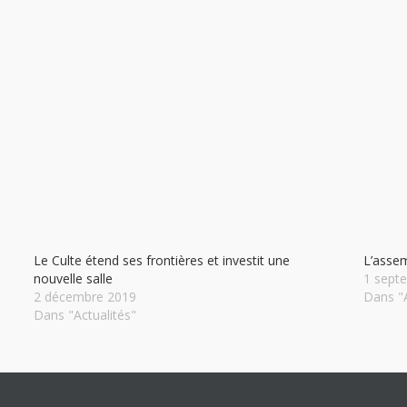
Le Culte étend ses frontières et investit une
L’asse
nouvelle salle
1 sept
2 décembre 2019
Dans "A
Dans "Actualités"