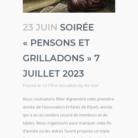
23 JUIN
SOIRÉE
« PENSONS ET
GRILLADONS » 7
JUILLET 2023
Posted at 12:17h
in
Actualités
by
Arii Stef
Nous souhaitons fêter dignement cette première
année de l’association Enfants de R’lyeh, année
qui a vu un nombre record de membres et de
tables. Nous organisons pour marquer cette fin
d’année où les astres furent propices un triple