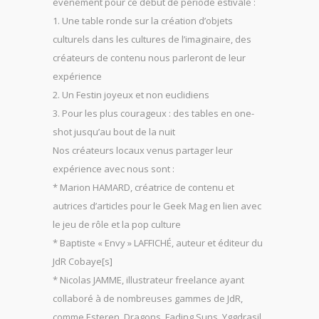
événement pour ce début de période estivale :
1. Une table ronde sur la création d’objets
culturels dans les cultures de l’imaginaire, des
créateurs de contenu nous parleront de leur
expérience
2. Un Festin joyeux et non euclidiens
3. Pour les plus courageux : des tables en one-
shot jusqu’au bout de la nuit
Nos créateurs locaux venus partager leur
expérience avec nous sont :
* Marion HAMARD, créatrice de contenu et
autrices d’articles pour le Geek Mag en lien avec
le jeu de rôle et la pop culture
* Baptiste « Envy » LAFFICHÉ, auteur et éditeur du
JdR Cobaye[s]
* Nicolas JAMME, illustrateur freelance ayant
collaboré à de nombreuses gammes de JdR,
comme Esteren, Dragons, Fading Suns, Yggdrasil,