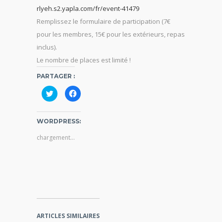
rlyeh.s2.yapla.com/fr/event-41479
Remplissez le formulaire de participation (7€
pour les membres, 15€ pour les extérieurs, repas
inclus).
Le nombre de places est limité !
PARTAGER :
C
C
l
l
i
i
q
q
u
u
WORDPRESS:
e
e
z
z
p
p
chargement…
o
o
u
u
r
r
p
p
a
a
r
r
t
t
a
a
g
g
e
e
r
r
s
s
u
u
ARTICLES SIMILAIRES
r
r