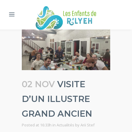
02 NOV
VISITE
D’UN ILLUSTRE
GRAND ANCIEN
Posted at 16:33h
in
Actualités
by
Arii Stef