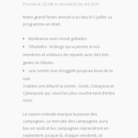
Posted at 22:34h
in
Actualités
by
Arii Stef
Notre grand festin annuel a eu lieu le 5 juillet. Le
programme en était :
Bombance avec moult grillades
Cthulotho : le bingo qui a permis à nos
membres et visiteurs de repartir avec des lots
geeks et rôlistes
une soirée one-shoggoth jusqu’au bout de la
nuit
3 tables ont clôturé la soirée : Gods, Cobaye(s) et
Cyberpunk qui réuni les plus couche-tard d’entre
nous.
La saison estivale marque la pause des
campagnes. Le mercato des campagnes aura
lieu en août et les campagnes reprendront en
septembre. Jusque là, chaque vendredi, ce