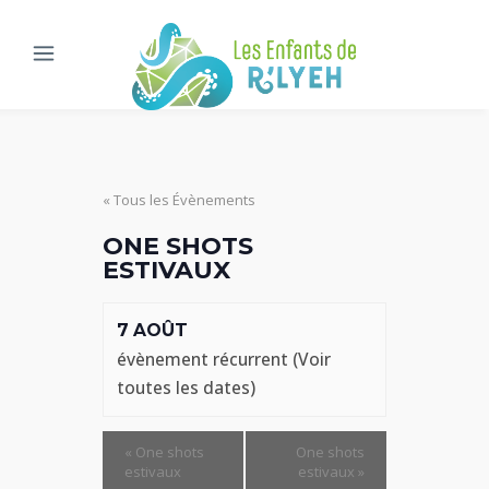
« Tous les Évènements
ONE SHOTS
ESTIVAUX
7 AOÛT
évènement récurrent
(Voir
toutes les dates)
«
One shots
One shots
estivaux
estivaux
»