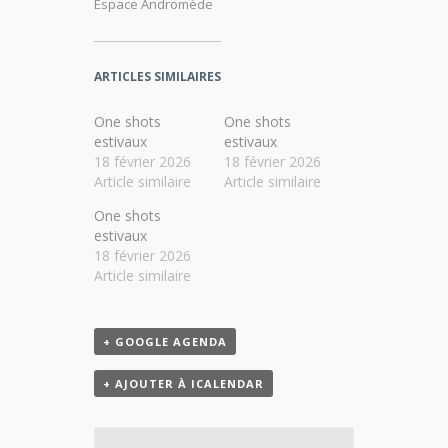
Espace Andromède
ARTICLES SIMILAIRES
One shots
One shots
estivaux
estivaux
18 février 2026
18 février 2026
Article similaire
Article similaire
One shots
estivaux
18 février 2026
Article similaire
+ GOOGLE AGENDA
+ AJOUTER À ICALENDAR