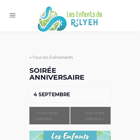
« Tous les Évènements
SOIRÉE
ANNIVERSAIRE
4 SEPTEMBRE
«
One shots
One shots
estivaux
estivaux
»