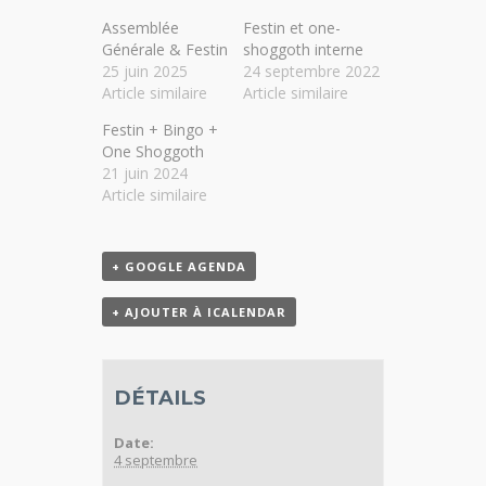
Assemblée
Festin et one-
Générale & Festin
shoggoth interne
25 juin 2025
24 septembre 2022
Article similaire
Article similaire
Festin + Bingo +
One Shoggoth
21 juin 2024
Article similaire
+ GOOGLE AGENDA
+ AJOUTER À ICALENDAR
DÉTAILS
Date:
4 septembre