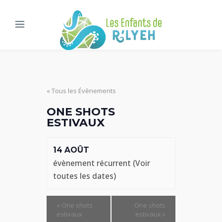
« Tous les Évènements
ONE SHOTS
ESTIVAUX
14 AOÛT
évènement récurrent
(Voir
toutes les dates)
«
One shots
One shots
estivaux
estivaux
»