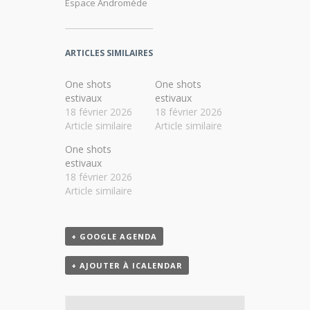
Espace Andromède
ARTICLES SIMILAIRES
One shots
One shots
estivaux
estivaux
18 février 2026
18 février 2026
Article similaire
Article similaire
One shots
estivaux
18 février 2026
Article similaire
+ GOOGLE AGENDA
+ AJOUTER À ICALENDAR